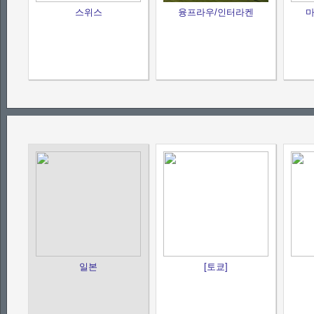
스위스
융프라우/인터라켄
마
일본
[토쿄]