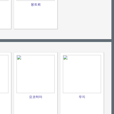
몽트뢰
요코하마
우지