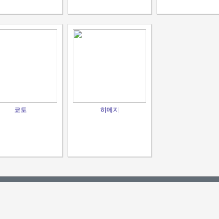
쿄토
히메지