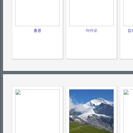
홍콩
마카오
캄